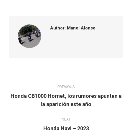
on
on
on
on
Facebook
Twitter
Pinterest
LinkedIn
Author:
Manel Alonso
Post
PREVIOUS
navigation
Honda CB1000 Hornet, los rumores apuntan a
Previous
la aparición este año
post:
NEXT
Next
Honda Navi – 2023