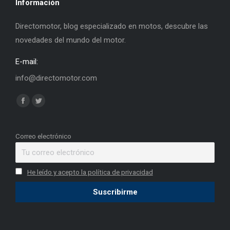
Información
Directomotor, blog especializado en motos, descubre las
novedades del mundo del motor.
E-mail:
info@directomotor.com
Find us on:
Facebook
Twitter
page
page
opens
opens
Correo electrónico
in
in
new
new
He leído y acepto la política de privacidad
window
window