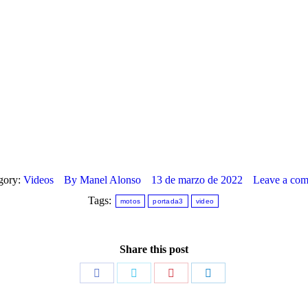
gory:
Videos
By
Manel Alonso
13 de marzo de 2022
Leave a co
Tags:
motos
portada3
video
Share this post
Share
Share
Share
Share
on
on
on
on