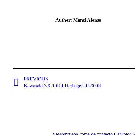
Author:
Manel Alonso
Post
navigation
PREVIOUS
Previous
Kawasaki ZX-10RR Heritage GPz900R
post:
Video/prueba, toma de contacto QJMotor