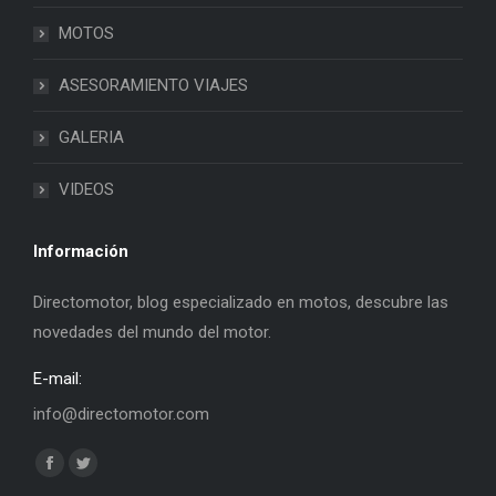
MOTOS
ASESORAMIENTO VIAJES
GALERIA
VIDEOS
Información
Directomotor, blog especializado en motos, descubre las
novedades del mundo del motor.
E-mail:
info@directomotor.com
Find us on:
Facebook
Twitter