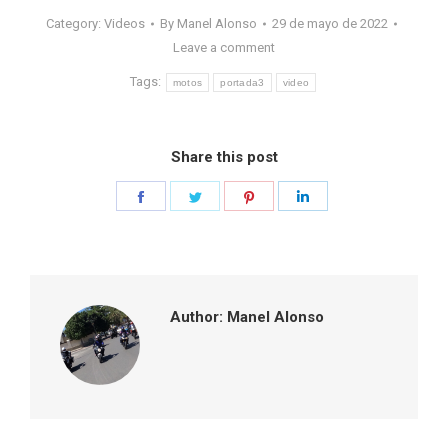
Category:
Videos
By
Manel Alonso
29 de mayo de 2022
Leave a comment
Tags:
motos
portada3
video
Share this post
Share
Share
Share
Share
on
on
on
on
Facebook
Twitter
Pinterest
LinkedIn
Author:
Manel Alonso