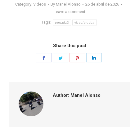
Category:
Videos
By
Manel Alonso
26 de abril de 2026
Leave a comment
Tags:
portada3
video/prueba
Share this post
Share
Share
Share
Share
on
on
on
on
Facebook
Twitter
Pinterest
LinkedIn
Author:
Manel Alonso