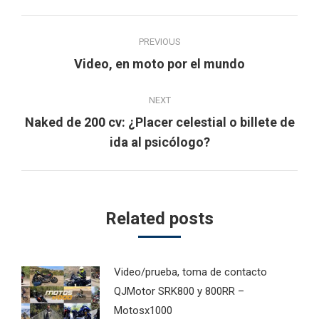
Post
PREVIOUS
navigation
Previous
Video, en moto por el mundo
post:
NEXT
Naked de 200 cv: ¿Placer celestial o billete de
Next
ida al psicólogo?
post:
Related posts
Video/prueba, toma de contacto
QJMotor SRK800 y 800RR –
Motosx1000