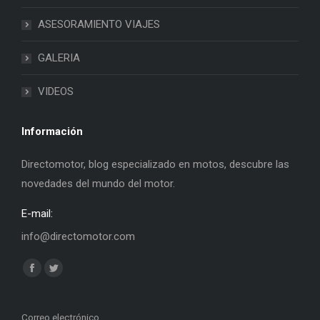
ASESORAMIENTO VIAJES
GALERIA
VIDEOS
Información
Directomotor, blog especializado en motos, descubre las
novedades del mundo del motor.
E-mail:
info@directomotor.com
Find us on:
Facebook
Twitter
page
page
opens
opens
Correo electrónico