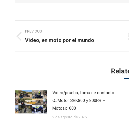
Post
PREVIOUS
navigation
Previous
Video, en moto por el mundo
post:
Relat
Video/prueba, toma de contacto
QJMotor SRK800 y 800RR –
Motosx1000
2 de agosto de 2026