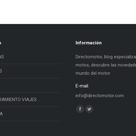
s
Información
AS
Directomotor, blog especializ
motos, descubre las novedade
S
mundo del motor.
E-mail:
info@directomotor.com
RAMIENTO VIAJES
Find us on:
Facebook
Twitter
IA
page
page
opens
opens