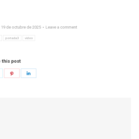
19 de octubre de 2025
Leave a comment
portada3
video
 this post
hare
Share
Share
n
on
on
k
witter
Pinterest
LinkedIn