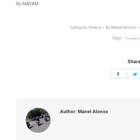
By MAYAM
Category:
Videos
By
Manel Alonso
Tags:
Consejos
Share
Share
S
on
o
Faceboo
T
Author:
Manel Alonso