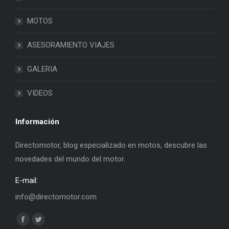
MOTOS
ASESORAMIENTO VIAJES
GALERIA
VIDEOS
Información
Directomotor, blog especializado en motos, descubre las
novedades del mundo del motor.
E-mail:
info@directomotor.com
Find us on:
Facebook
Twitter