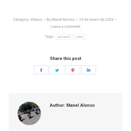
Category:
Videos
By
Manel Alonso
25 de enero de 2026
Leave a comment
Tags:
portada3
video
Share this post
Share
Share
Share
Share
on
on
on
on
Facebook
Twitter
Pinterest
LinkedIn
Author:
Manel Alonso