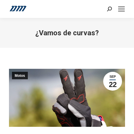
Search:
¿Vamos de curvas?
Motos
SEP
22