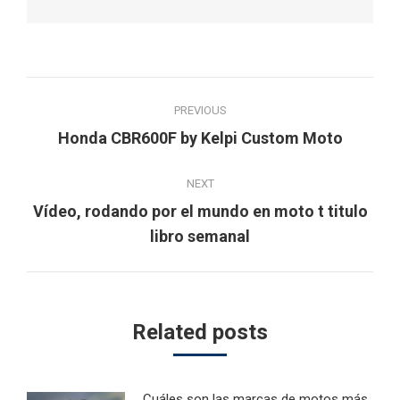
Post
PREVIOUS
navigation
Previous
Honda CBR600F by Kelpi Custom Moto
post:
NEXT
Vídeo, rodando por el mundo en moto t titulo
Next
libro semanal
post:
Related posts
Cuáles son las marcas de motos más