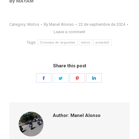
By MAYAM
Category:
Motos
By
Manel Alonso
22 de septiembre de 2024
Leave a comment
Tags:
Consejos de seguridad
motos
portada2
Share this post
Share
Share
Share
Share
on
on
on
on
Facebook
Twitter
Pinterest
LinkedIn
Author:
Manel Alonso