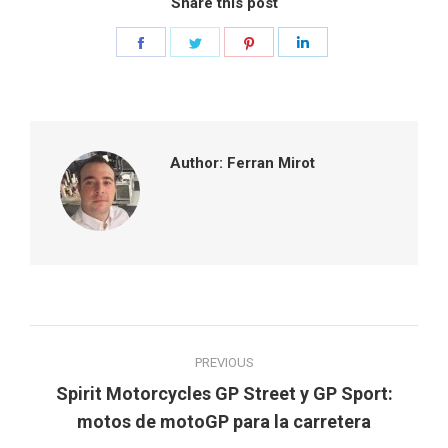
Share this post
Share
Share
Share
Share
on
on
on
on
Facebook
Twitter
Pinterest
LinkedIn
Author:
Ferran Mirot
Post
PREVIOUS
navigation
Spirit Motorcycles GP Street y GP Sport:
Previous
motos de motoGP para la carretera
post: