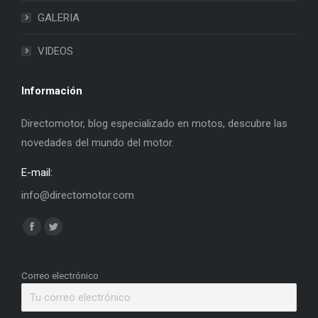
GALERIA
VIDEOS
Información
Directomotor, blog especializado en motos, descubre las
novedades del mundo del motor.
E-mail:
info@directomotor.com
Find us on:
Facebook
Twitter
page
page
opens
opens
Correo electrónico
in
in
new
new