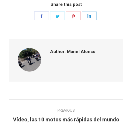
Share this post
Share
Share
Share
Share
on
on
on
on
Facebook
Twitter
Pinterest
LinkedIn
Author:
Manel Alonso
Post
PREVIOUS
navigation
Previous
Vídeo, las 10 motos más rápidas del mundo
post: