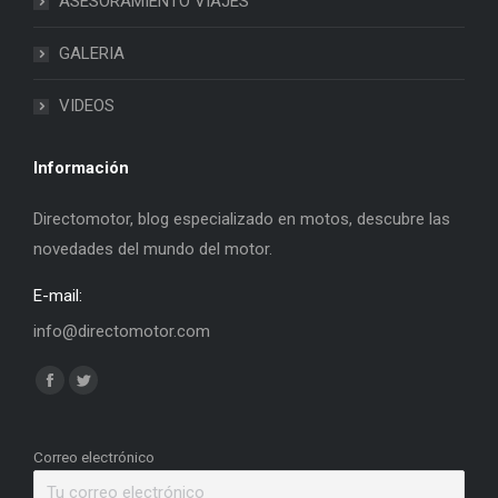
ASESORAMIENTO VIAJES
GALERIA
VIDEOS
Información
Directomotor, blog especializado en motos, descubre las
novedades del mundo del motor.
E-mail:
info@directomotor.com
Find us on:
Facebook
Twitter
page
page
opens
opens
Correo electrónico
in
in