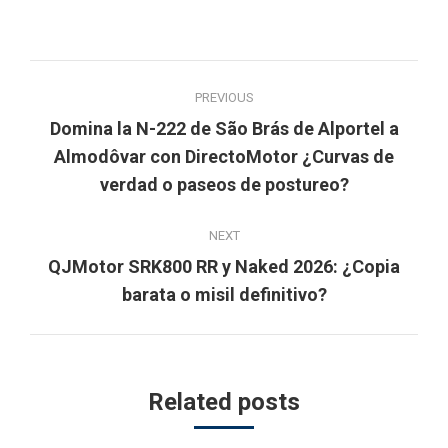
Post
PREVIOUS
navigation
Domina la N-222 de São Brás de Alportel a
Previous
Almodôvar con DirectoMotor ¿Curvas de
post:
verdad o paseos de postureo?
NEXT
QJMotor SRK800 RR y Naked 2026: ¿Copia
Next
barata o misil definitivo?
post:
Related posts