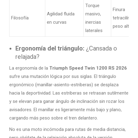
Torque
Finura
Agilidad fluida
masivo,
Filosofía
tetracilíndric
en curvas
inercias
peso alto
laterales
Ergonomía del triángulo:
¿Cansada o
relajada?
La ergonomía de la
Triumph Speed Twin 1200 RS 2026
sufre una mutación lógica por sus siglas. El triángulo
ergonómico (manillar-asiento-estriberas) se desplaza
hacia la deportividad. Las estriberas se retrasan sutilmente
y se elevan para ganar ángulo de inclinación sin rozar los
avisadores. El manillar es ligeramente más bajo y plano,
cargando más peso sobre el tren delantero.
No es una moto incómoda para rutas de media distancia,
pero olvídate de la relajación absoluta de la versión