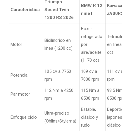
Triumph
BMW R 12
Kawasaki
Característica
Speed Twin
nineT
Z900RS SE
1200 RS 2026
Bóxer
refrigerado
Tetracilíndri
Bicilíndrico en
Motor
por
en línea (94
línea (1200 cc)
aire/aceite
cc)
(1170 cc)
105 cv a 7750
109 cv a
111 cv a 85
Potencia
rpm
7000 rpm
rpm
112 Nm a 4250
115 Nm a
98,5 Nm a
Par motor
rpm
6500 rpm
6500 rpm
Estable,
Deportivo
Ultra-preciso
Enfoque ciclo
clásico y
japonés
(Öhlins/Stylema)
rudo
clásico