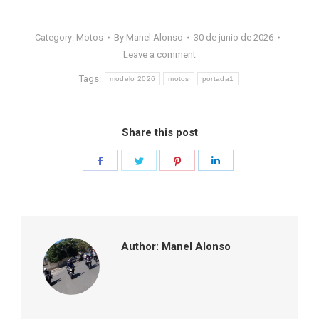
Category:
Motos
By
Manel Alonso
30 de junio de 2026
Leave a comment
Tags:
modelo 2026
motos
portada1
Share this post
Share
Share
Share
Share
on
on
on
on
Facebook
Twitter
Pinterest
LinkedIn
Author:
Manel Alonso