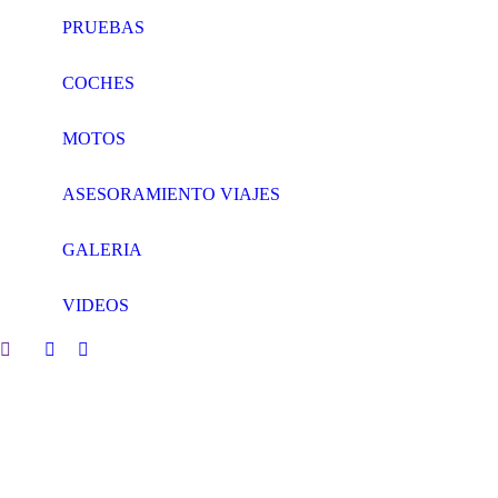
PRUEBAS
COCHES
MOTOS
ASESORAMIENTO VIAJES
GALERIA
VIDEOS
Search:
Facebook
Twitter
page
page
opens
opens
in
in
new
new
window
window