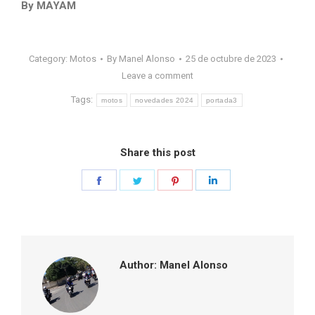
By MAYAM
Category:
Motos
By
Manel Alonso
25 de octubre de 2023
Leave a comment
Tags:
motos
novedades 2024
portada3
Share this post
Share
Share
Share
Share
on
on
on
on
Facebook
Twitter
Pinterest
LinkedIn
Author:
Manel Alonso