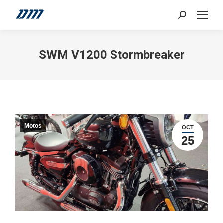
Search:
SWM V1200 Stormbreaker
Motos
OCT
25