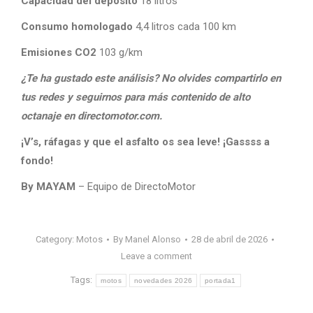
Capacidad del depósito
18 litros
Consumo homologado
4,4 litros cada 100 km
Emisiones CO2
103 g/km
¿Te ha gustado este análisis? No olvides compartirlo en
tus redes y seguirnos para más contenido de alto
octanaje en directomotor.com.
¡V’s, ráfagas y que el asfalto os sea leve! ¡Gassss a
fondo!
By MAYAM
– Equipo de DirectoMotor
Category:
Motos
By
Manel Alonso
28 de abril de 2026
Leave a comment
Tags:
motos
novedades 2026
portada1