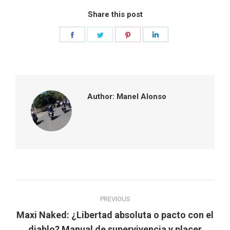
Share this post
Share
Share
Share
Share
on
on
on
on
Facebook
Twitter
Pinterest
LinkedIn
Author:
Manel Alonso
Post
PREVIOUS
navigation
Maxi Naked: ¿Libertad absoluta o pacto con el
Previous
diablo? Manual de supervivencia y placer