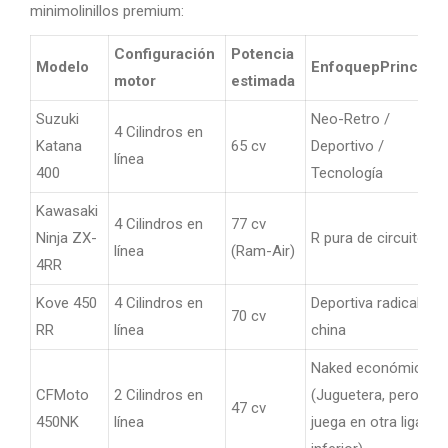
minimolinillos premium:
Configuración
Potencia
Modelo
EnfoquepPrincipal
motor
estimada
Suzuki
Neo-Retro /
4 Cilindros en
Katana
65 cv
Deportivo /
línea
400
Tecnología
Kawasaki
4 Cilindros en
77 cv
Ninja ZX-
R pura de circuito
línea
(Ram-Air)
4RR
Kove 450
4 Cilindros en
Deportiva radical
70 cv
RR
línea
china
Naked económica
CFMoto
2 Cilindros en
(Juguetera, pero
47 cv
450NK
línea
juega en otra liga