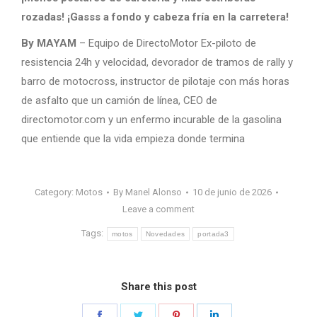
rozadas! ¡Gasss a fondo y cabeza fría en la carretera!
By MAYAM
– Equipo de DirectoMotor Ex-piloto de
resistencia 24h y velocidad, devorador de tramos de rally y
barro de motocross, instructor de pilotaje con más horas
de asfalto que un camión de línea, CEO de
directomotor.com y un enfermo incurable de la gasolina
que entiende que la vida empieza donde termina
Category:
Motos
By
Manel Alonso
10 de junio de 2026
Leave a comment
Tags:
motos
Novedades
portada3
Share this post
Share
Share
Share
Share