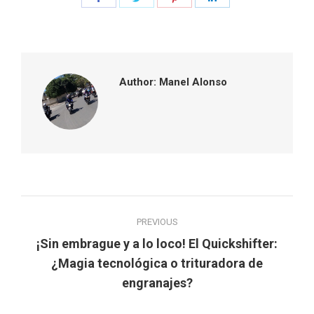
on
on
on
on
Facebook
Twitter
Pinterest
LinkedIn
Author:
Manel Alonso
Post
PREVIOUS
navigation
¡Sin embrague y a lo loco! El Quickshifter:
Previous
¿Magia tecnológica o trituradora de
post:
engranajes?