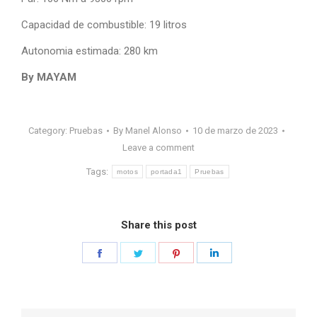
Capacidad de combustible: 19 litros
Autonomia estimada: 280 km
By MAYAM
Category:
Pruebas
By
Manel Alonso
10 de marzo de 2023
Leave a comment
Tags:
motos
portada1
Pruebas
Share this post
Share
Share
Share
Share
on
on
on
on
Facebook
Twitter
Pinterest
LinkedIn