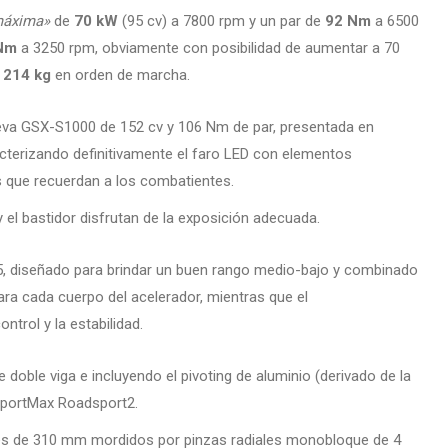
máxima»
de
70 kW
(95 cv) a 7800 rpm y un par de
92 Nm
a 6500
Nm
a 3250 rpm, obviamente con posibilidad de aumentar a 70
e
214 kg
en orden de marcha.
va GSX-S1000 de 152 cv y ​​106 Nm de par, presentada en
cterizando definitivamente el faro LED con elementos
s que recuerdan a los combatientes.
 el bastidor disfrutan de la exposición adecuada.
o5, diseñado para brindar un buen rango medio-bajo y combinado
ara cada cuerpo del acelerador, mientras que el
ntrol y la estabilidad.
doble viga e incluyendo el pivoting de aluminio (derivado de la
 SportMax Roadsport2.
tes de 310 mm mordidos por pinzas radiales monobloque de 4