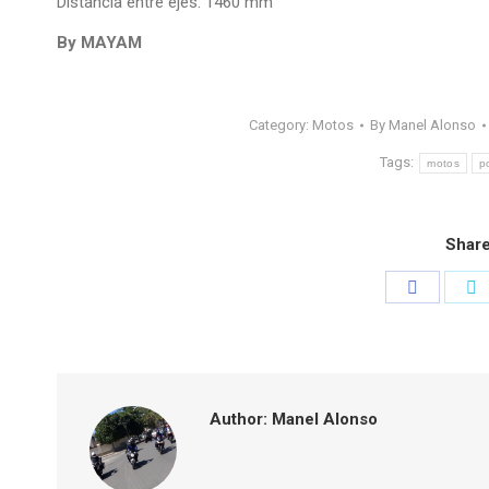
Distancia entre ejes: 1460 mm
By MAYAM
Category:
Motos
By
Manel Alonso
Tags:
motos
p
Share
Share
S
on
o
Faceboo
T
Author:
Manel Alonso