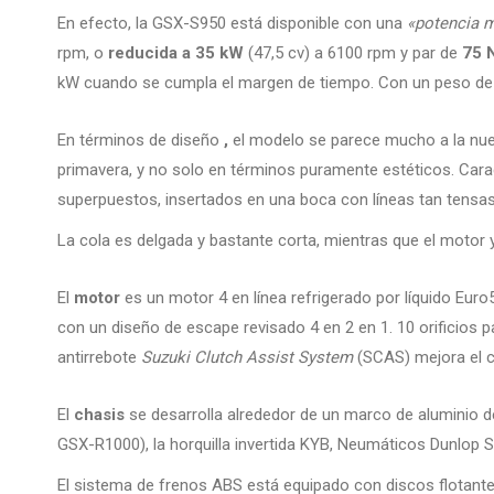
En efecto, la GSX-S950 está disponible con una
«potencia 
rpm, o
reducida a 35 kW
(47,5 cv) a 6100 rpm y par de
75 
kW cuando se cumpla el margen de tiempo. Con un peso d
En términos de diseño
,
el modelo se parece mucho a la nue
primavera, y no solo en términos puramente estéticos. Cara
superpuestos, insertados en una boca con líneas tan tensa
La cola es delgada y bastante corta, mientras que el motor y
El
motor
es un motor 4 en línea refrigerado por líquido Eur
con un diseño de escape revisado 4 en 2 en 1. 10 orificios p
antirrebote
Suzuki Clutch Assist System
(SCAS) mejora el co
El
chasis
se desarrolla alrededor de un marco de aluminio de 
GSX-R1000), la horquilla invertida KYB, Neumáticos Dunlop
El sistema de frenos ABS está equipado con discos flotan