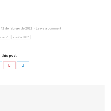
12 de febrero de 2022
Leave a comment
ortada1
versión 2022
 this post
hare
Share
Share
n
on
on
k
witter
Pinterest
LinkedIn