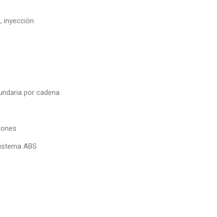
a, inyección
undaria por cadena
tones
 sistema ABS