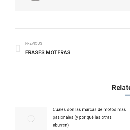
Post
navigation
PREVIOUS
Previous
FRASES MOTERAS
post:
Relat
Cuáles son las marcas de motos más
pasionales (y por qué las otras
aburren)