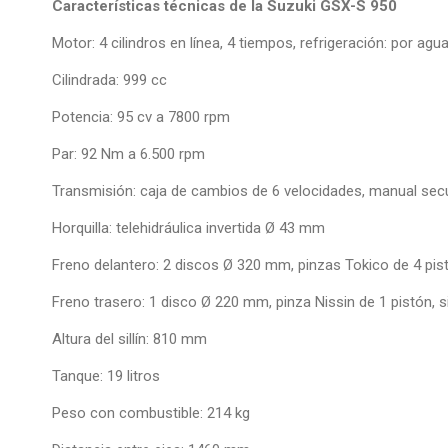
Características técnicas de la Suzuki GSX-S 950
Motor: 4 cilindros en línea, 4 tiempos, refrigeración: por agu
Cilindrada: 999 cc
Potencia: 95 cv a 7800 rpm
Par: 92 Nm a 6.500 rpm
Transmisión: caja de cambios de 6 velocidades, manual sec
Horquilla: telehidráulica invertida Ø 43 mm
Freno delantero: 2 discos Ø 320 mm, pinzas Tokico de 4 pis
Freno trasero: 1 disco Ø 220 mm, pinza Nissin de 1 pistón,
Altura del sillín: 810 mm
Tanque: 19 litros
Peso con combustible: 214 kg