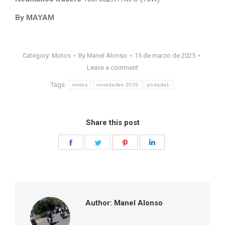
By MAYAM
Category:
Motos
By
Manel Alonso
15 de marzo de 2025
Leave a comment
Tags:
motos
novedades 2025
portada1
Share this post
Share
Share
Share
Share
on
on
on
on
Facebook
Twitter
Pinterest
LinkedIn
Author:
Manel Alonso