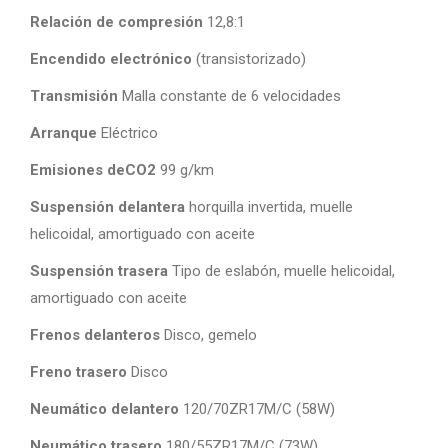
Relación de compresión
12,8:1
Encendido electrónico
(transistorizado)
Transmisión
Malla constante de 6 velocidades
Arranque
Eléctrico
Emisiones deCO2
99 g/km
Suspensión delantera
horquilla invertida, muelle
helicoidal, amortiguado con aceite
Suspensión trasera
Tipo de eslabón, muelle helicoidal,
amortiguado con aceite
Frenos delanteros
Disco, gemelo
Freno trasero
Disco
Neumático delantero
120/70ZR17M/C (58W)
Neumático trasero
180/55ZR17M/C (73W)