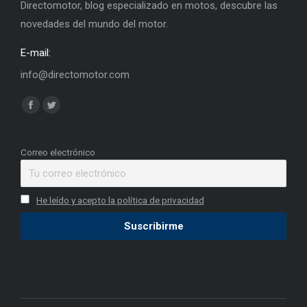
Directomotor, blog especializado en motos, descubre las
novedades del mundo del motor.
E-mail:
info@directomotor.com
Find us on:
Facebook
Twitter
page
page
opens
opens
Correo electrónico
in
in
new
new
He leído y acepto la política de privacidad
window
window