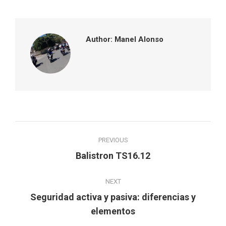
Facebook
Twitter
Pinterest
LinkedIn
Author:
Manel Alonso
Post
PREVIOUS
navigation
Previous
Balistron TS16.12
post:
NEXT
Seguridad activa y pasiva: diferencias y
Next
elementos
post: