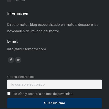
Información
Directomotor, blog especializado en motos, descubre las
novedades del mundo del motor.
E-mail:
info@directomotor.com
Find us on:
Facebook
Twitter
page
page
opens
opens
Correo electrónico
in
in
new
new
He leído y acepto la política de privacidad
window
window