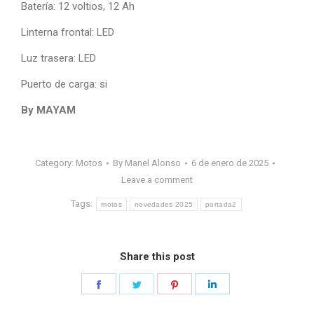
Batería: 12 voltios, 12 Ah
Linterna frontal: LED
Luz trasera: LED
Puerto de carga: si
By MAYAM
Category:
Motos
By
Manel Alonso
6 de enero de 2025
Leave a comment
Tags:
motos
novedades 2025
portada2
Share this post
Share
Share
Share
Share
on
on
on
on