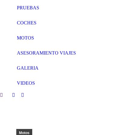
PRUEBAS
COCHES
MOTOS
ASESORAMIENTO VIAJES
GALERIA
VIDEOS
Search:
Facebook
Twitter
page
page
opens
opens
in
in
new
new
window
window
Motos