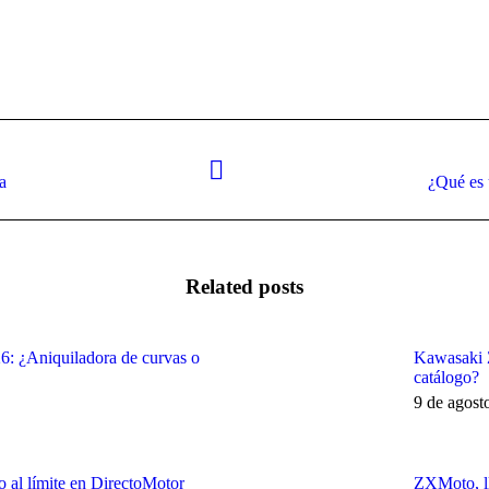
Next
a
¿Qué es 
post:
Related posts
 ¿Aniquiladora de curvas o
Kawasaki Z
catálogo?
9 de agost
 al límite en DirectoMotor
ZXMoto, l