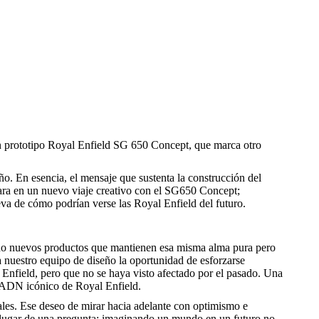
n prototipo Royal Enfield SG 650 Concept, que marca otro
ño. En esencia, el mensaje que sustenta la construcción del
rcara en un nuevo viaje creativo con el SG650 Concept;
va de cómo podrían verse las Royal Enfield del futuro.
ndo nuevos productos que mantienen esa misma alma pura pero
a nuestro equipo de diseño la oportunidad de esforzarse
 Enfield, pero que no se haya visto afectado por el pasado. Una
e ADN icónico de Royal Enfield.
iales. Ese deseo de mirar hacia adelante con optimismo e
n lugar de una pregunta: imaginando un mundo en un futuro no