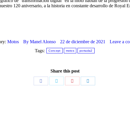
gráfico de “transformación digital” en la moto hablan de la progresión 
estro 120 aniversario, a la historia en constante desarrollo de Royal E
ory:
Motos
By
Manel Alonso
22 de diciembre de 2021
Leave a c
Tags:
Concept
motos
portada2
Share this post
Share
Share
Share
Share
on
on
on
on
Facebook
Twitter
Pinterest
LinkedIn