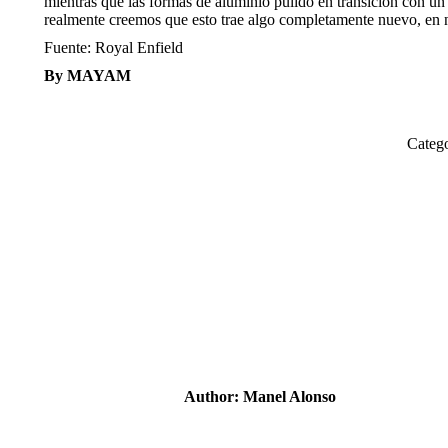
mientras que las formas de aluminio pulido en transición con un 
realmente creemos que esto trae algo completamente nuevo, en nu
Fuente: Royal Enfield
By MAYAM
Categ
Author:
Manel Alonso