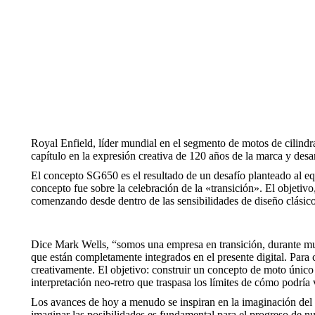
Royal Enfield, líder mundial en el segmento de motos de cilin
capítulo en la expresión creativa de 120 años de la marca y desa
El concepto SG650 es el resultado de un desafío planteado al eq
concepto fue sobre la celebración de la «transición». El objetiv
comenzando desde dentro de las sensibilidades de diseño clásic
Dice Mark Wells, “somos una empresa en transición, durante mu
que están completamente integrados en el presente digital. Para 
creativamente. El objetivo: construir un concepto de moto único
interpretación neo-retro que traspasa los límites de cómo podrí
Los avances de hoy a menudo se inspiran en la imaginación del pa
imaginar las posibilidades es fundamental para el progreso de 