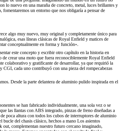
on lo nuevo en una maraña de concreto, metal, luces brillantes y
rlo, fomentaremos un entorno que nos obligaría a pensar de
frece algo muy nuevo, muy original y completamente único para
analógica, esas líneas clásicas de Royal Enfield y matices de
sentar conceptualmente en forma y función».
ar este concepto y escribir otro capítulo en la historia en
go de crear una moto que fuera reconociblemente Royal Enfield
colaborativo y gratificante de desarrollar, ya que requirió la
cos y CGI, cada uno contribuyó con una pieza del rompecabezas
zamos. Desde la parte delantera de aluminio pulido inspirada en el
onentes se han fabricado individualmente, una sola vez o se
que las llantas con ABS integrado, pinzas de freno diseñadas a
 de poca altura con todos los cubos de interruptores de aluminio
l bucle del chasis clásico, hechos a mano Los asientos
ack out, complementan nuestro futuro cercano imaginado,