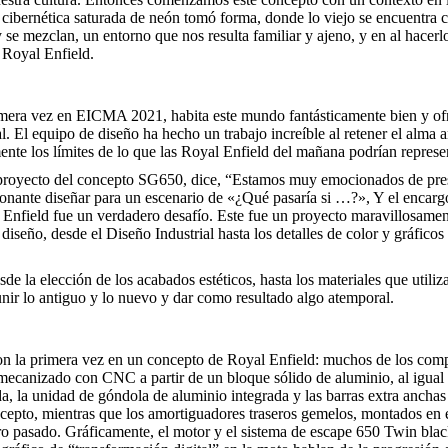
 cibernética saturada de neón tomó forma, donde lo viejo se encuentra c
 y se mezclan, un entorno que nos resulta familiar y ajeno, y en al hace
 Royal Enfield.
imera vez en EICMA 2021, habita este mundo fantásticamente bien y o
al. El equipo de diseño ha hecho un trabajo increíble al retener el alma 
mente los límites de lo que las Royal Enfield del mañana podrían repre
 proyecto del concepto SG650, dice, “Estamos muy emocionados de present
onante diseñar para un escenario de «¿Qué pasaría si …?», Y el encar
nfield fue un verdadero desafío. Este fue un proyecto maravillosamente 
 diseño, desde el Diseño Industrial hasta los detalles de color y gráfi
sde la elección de los acabados estéticos, hasta los materiales que utili
e unir lo antiguo y lo nuevo y dar como resultado algo atemporal.
n la primera vez en un concepto de Royal Enfield: muchos de los comp
mecanizado con CNC a partir de un bloque sólido de aluminio, al igual 
da, la unidad de góndola de aluminio integrada y las barras extra anchas
cepto, mientras que los amortiguadores traseros gemelos, montados en e
stro pasado. Gráficamente, el motor y el sistema de escape 650 Twin bl