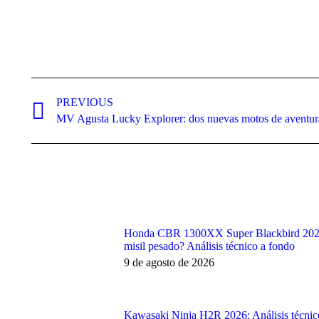
Post
navigation
PREVIOUS
Previous
MV Agusta Lucky Explorer: dos nuevas motos de aventur
post:
Honda CBR 1300XX Super Blackbird 2026:
misil pesado? Análisis técnico a fondo
9 de agosto de 2026
Kawasaki Ninja H2R 2026: Análisis técnico