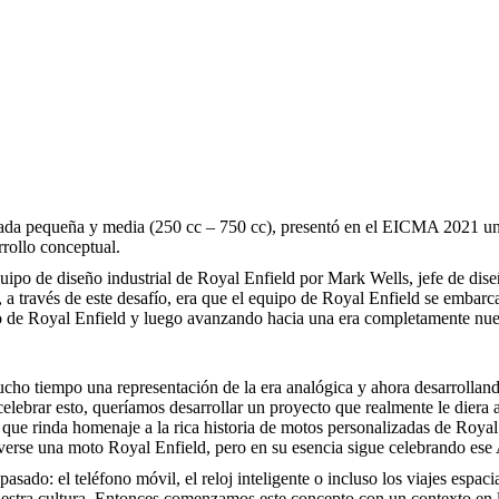
drada pequeña y media (250 cc – 750 cc), presentó en el EICMA 2021 u
rrollo conceptual.
uipo de diseño industrial de Royal Enfield por Mark Wells, jefe de dise
o, a través de este desafío, era que el equipo de Royal Enfield se emba
o de Royal Enfield y luego avanzando hacia una era completamente nue
cho tiempo una representación de la era analógica y ahora desarrolla
celebrar esto, queríamos desarrollar un proyecto que realmente le diera 
 que rinda homenaje a la rica historia de motos personalizadas de Royal
a verse una moto Royal Enfield, pero en su esencia sigue celebrando es
sado: el teléfono móvil, el reloj inteligente o incluso los viajes espac
nuestra cultura. Entonces comenzamos este concepto con un contexto e