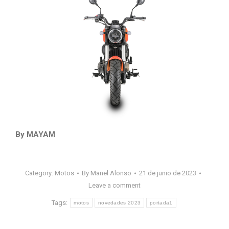
By MAYAM
Category:
Motos
By
Manel Alonso
21 de junio de 2023
Leave a comment
Tags:
motos
novedades 2023
portada1