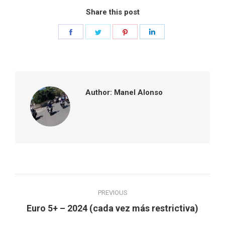
Share this post
Share
Share
Share
Share
on
on
on
on
Facebook
Twitter
Pinterest
LinkedIn
Author:
Manel Alonso
Post
PREVIOUS
navigation
Previous
Euro 5+ – 2024 (cada vez más restrictiva)
post: