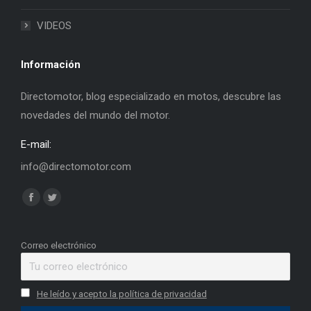
VIDEOS
Información
Directomotor, blog especializado en motos, descubre las
novedades del mundo del motor.
E-mail:
info@directomotor.com
Find us on:
Facebook
Twitter
page
page
opens
opens
Correo electrónico
in
in
new
new
He leído y acepto la política de privacidad
window
window