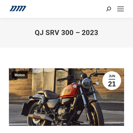
Search:
QJ SRV 300 – 2023
Motos
JUN
21