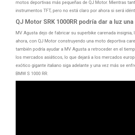
motos deportivas más pequeñas de QJ Motor. Mientras tant
instrumentos TFT, pero no está claro por ahora si será idénti
QJ Motor SRK 1000RR podría dar a luz una 
MV Agusta dejo de fabricar su superbike carenada insignia, 
ahora, con QJ Motor construyendo una moto deportiva care
también podría ayudar a MV Agusta a retroceder en el tiem
los mercados asiáticos, lo que dejará a los mercados euro
exótico gigante italiano siga adelante y una vez más se enf
BMW S 1000 RR.