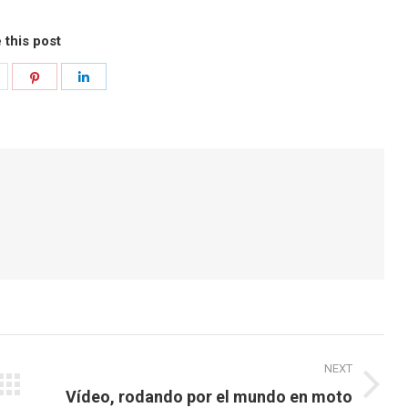
 this post
hare
Share
Share
n
on
on
k
witter
Pinterest
LinkedIn
NEXT
Next
Vídeo, rodando por el mundo en moto