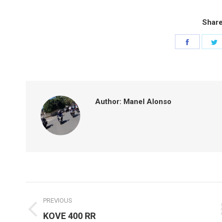
Share
Share
S
on
o
Faceboo
T
Author:
Manel Alonso
Post
PREVIOUS
navigation
Previous
KOVE 400 RR