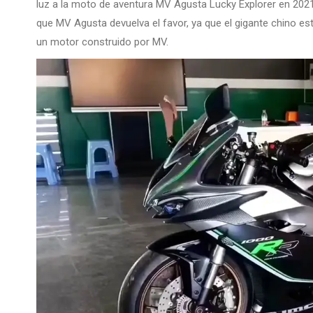
luz a la moto de aventura MV Agusta Lucky Explorer en 202
que MV Agusta devuelva el favor, ya que el gigante chino est
un motor construido por MV.