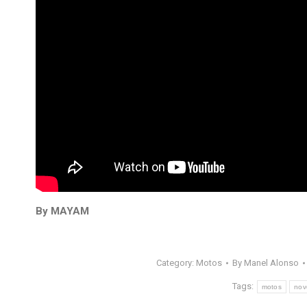
By MAYAM
Category:
Motos
By
Manel Alonso
Tags:
motos
nov