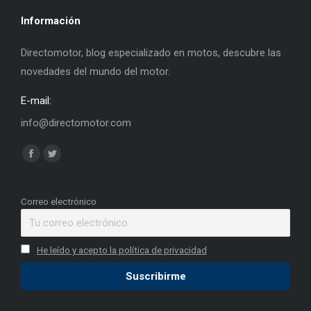
Información
Directomotor, blog especializado en motos, descubre las
novedades del mundo del motor.
E-mail:
info@directomotor.com
Find us on:
Facebook
Twitter
page
page
opens
opens
Correo electrónico
in
in
new
new
He leído y acepto la política de privacidad
window
window