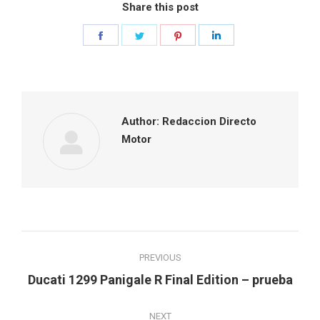
Share this post
Share
Share
Share
Share
on
on
on
on
Facebook
Twitter
Pinterest
LinkedIn
Author:
Redaccion Directo
Motor
Post
PREVIOUS
navigation
Previous
Ducati 1299 Panigale R Final Edition – prueba
post:
NEXT