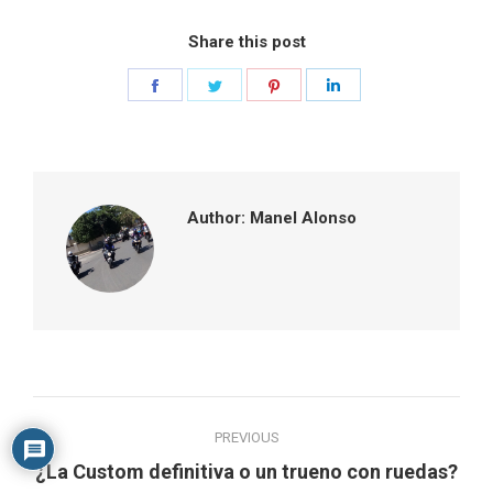
Share this post
Share
Share
Share
Share
on
on
on
on
Facebook
Twitter
Pinterest
LinkedIn
Author:
Manel Alonso
Post
PREVIOUS
navigation
¿La Custom definitiva o un trueno con ruedas?