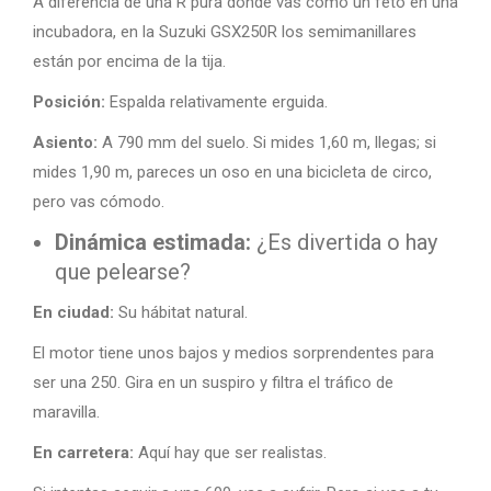
A diferencia de una R pura donde vas como un feto en una
incubadora, en la Suzuki GSX250R los semimanillares
están por encima de la tija.
Posición:
Espalda relativamente erguida.
Asiento:
A 790 mm del suelo. Si mides 1,60 m, llegas; si
mides 1,90 m, pareces un oso en una bicicleta de circo,
pero vas cómodo.
Dinámica estimada:
¿Es divertida o hay
que pelearse?
En ciudad:
Su hábitat natural.
El motor tiene unos bajos y medios sorprendentes para
ser una 250. Gira en un suspiro y filtra el tráfico de
maravilla.
En carretera:
Aquí hay que ser realistas.