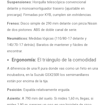
Suspensiones:
Horquilla telescópica convencional
delante y monoamortiguador trasero (ajustable en
precarga). Firmadas por KYB, cumplen sin estridencias.
Frenos:
Disco simple de 290 mm delante con pinza Nissin
de dos pistones. ABS de doble canal de serie.
Neumáticos:
Medidas lógicas (110/80-17 delante y
140/70-17 detrás). Baratos de mantener y fáciles de
encontrar.
Ergonomía:
El triángulo de la comodidad
A diferencia de una R pura donde vas como un feto en una
incubadora, en la Suzuki GSX250R los semimanillares
están por encima de la tija.
Posición:
Espalda relativamente erguida.
Asiento:
A 790 mm del suelo. Si mides 1,60 m, llegas; si
mides 1,90 m, pareces un oso en una bicicleta de circo,