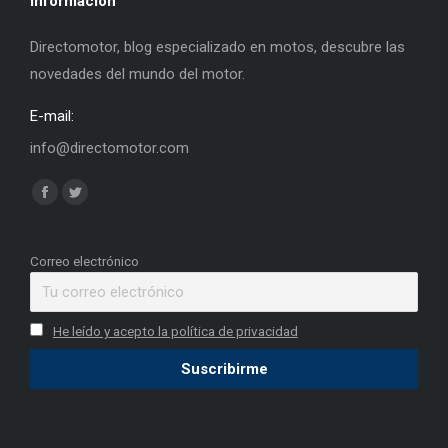
Información
Directomotor, blog especializado en motos, descubre las
novedades del mundo del motor.
E-mail:
info@directomotor.com
Find us on:
Facebook
Twitter
page
page
opens
opens
Correo electrónico
in
in
new
new
He leído y acepto la política de privacidad
window
window