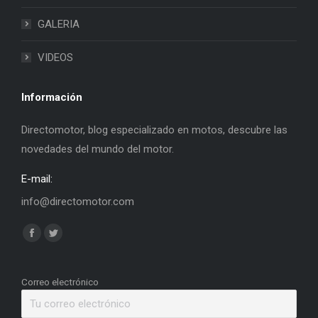
GALERIA
VIDEOS
Información
Directomotor, blog especializado en motos, descubre las
novedades del mundo del motor.
E-mail:
info@directomotor.com
Find us on:
Facebook
Twitter
page
page
opens
opens
Correo electrónico
in
in
new
new