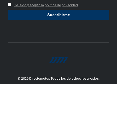
He leído y acepto la política de privacidad
window
window
© 2026 Directomotor. Todos los derechos reservados.