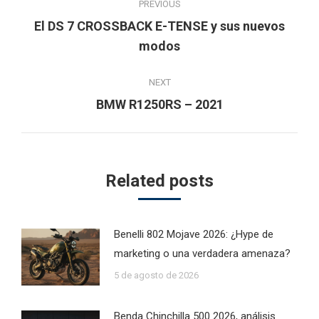
PREVIOUS
navigation
El DS 7 CROSSBACK E-TENSE y sus nuevos
Previous
modos
post:
NEXT
Next
BMW R1250RS – 2021
post:
Related posts
Benelli 802 Mojave 2026: ¿Hype de
marketing o una verdadera amenaza?
5 de agosto de 2026
Benda Chinchilla 500 2026, análisis