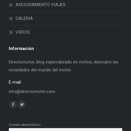
ASESORAMIENTO VIAJES
GALERIA
VIDEOS
Información
Directomotor, blog especializado en motos, descubre las
novedades del mundo del motor.
E-mail:
info@directomotor.com
Find us on:
Facebook
Twitter
page
page
opens
opens
Correo electrónico
in
in