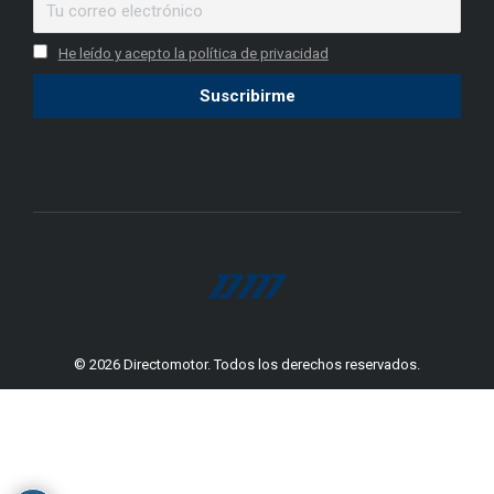
new
new
He leído y acepto la política de privacidad
window
window
© 2026 Directomotor. Todos los derechos reservados.