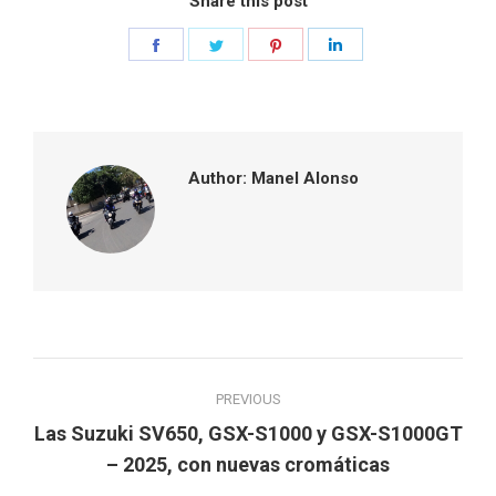
Share this post
Share
Share
Share
Share
on
on
on
on
Facebook
Twitter
Pinterest
LinkedIn
Author:
Manel Alonso
Post
PREVIOUS
navigation
Las Suzuki SV650, GSX-S1000 y GSX-S1000GT
Previous
– 2025, con nuevas cromáticas
post: