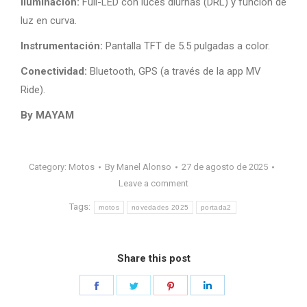
Iluminación:
Full-LED con luces diurnas (DRL) y función de
luz en curva.
Instrumentación:
Pantalla TFT de 5.5 pulgadas a color.
Conectividad:
Bluetooth, GPS (a través de la app MV
Ride).
By MAYAM
Category:
Motos
By
Manel Alonso
27 de agosto de 2025
Leave a comment
Tags:
motos
novedades 2025
portada2
Share this post
Share
Share
Share
Share
on
on
on
on