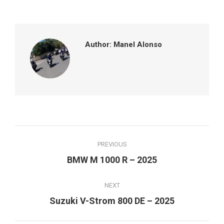
Facebook
Twitter
Pinterest
LinkedIn
Author:
Manel Alonso
Post
PREVIOUS
navigation
Previous
BMW M 1000 R – 2025
post:
NEXT
Next
Suzuki V-Strom 800 DE – 2025
post: