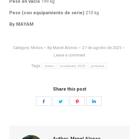
Peso en vacío
199 kg
Peso (con equipamiento de serie)
210 kg
By MAYAM
Category:
Motos
By
Manel Alonso
27 de agosto de 2025
Leave a comment
Tags:
motos
novedades 2025
portada1
Share this post
Share
Share
Share
Share
on
on
on
on
Facebook
Twitter
Pinterest
LinkedIn
Author:
Manel Alonso