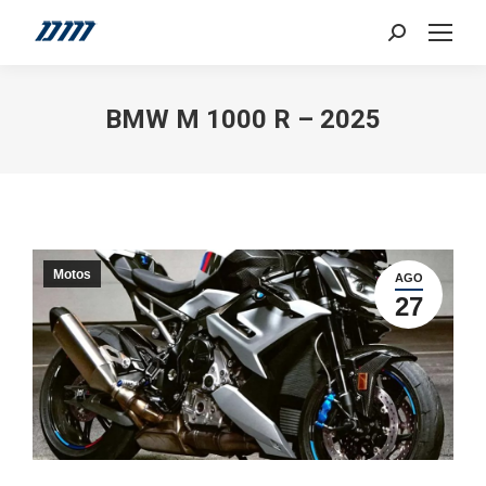
Search:
BMW M 1000 R – 2025
Motos
AGO
27