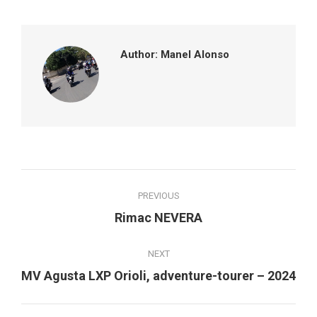
Facebook
Twitter
Pinterest
LinkedIn
Author:
Manel Alonso
Post
PREVIOUS
navigation
Previous
Rimac NEVERA
post:
NEXT
Next
MV Agusta LXP Orioli, adventure-tourer – 2024
post: