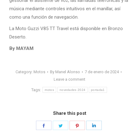
gestionar el asistente de voz, las llamadas telefónicas y la
música mediante controles intuitivos en el manillar, así
como una función de navegación.
La Moto Guzzi V85 TT Travel está disponible en Bronzo
Deserto.
By MAYAM
Category:
Motos
By
Manel Alonso
7 de enero de 2024
Leave a comment
Tags:
motos
novedades 2024
portada1
Share this post
Share
Share
Share
Share
on
on
on
on