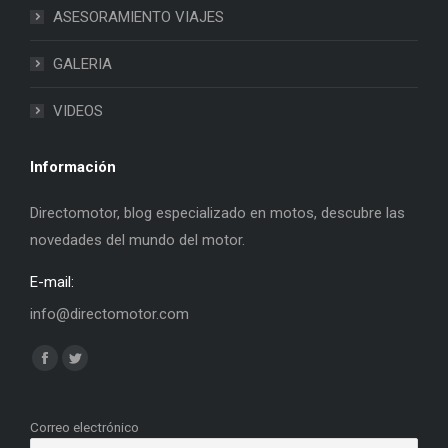
ASESORAMIENTO VIAJES
GALERIA
VIDEOS
Información
Directomotor, blog especializado en motos, descubre las
novedades del mundo del motor.
E-mail:
info@directomotor.com
Find us on:
Facebook
Twitter
page
page
opens
opens
Correo electrónico
in
in