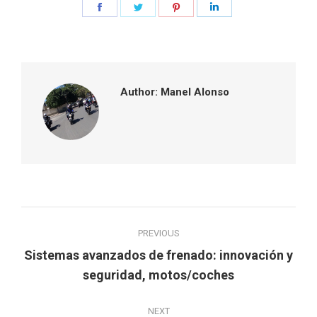
Share
Share
Share
Share
on
on
on
on
Facebook
Twitter
Pinterest
LinkedIn
Author:
Manel Alonso
Post
PREVIOUS
navigation
Sistemas avanzados de frenado: innovación y
Previous
seguridad, motos/coches
post:
NEXT