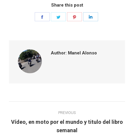
Share this post
Share
Share
Share
Share
on
on
on
on
Facebook
Twitter
Pinterest
LinkedIn
Author:
Manel Alonso
Post
PREVIOUS
navigation
Vídeo, en moto por el mundo y titulo del libro
Previous
semanal
post: