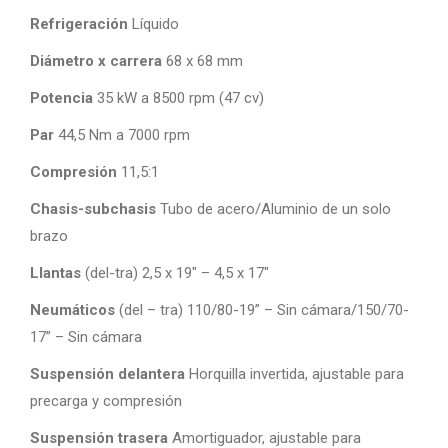
Refrigeración
Líquido
Diámetro x carrera
68 x 68 mm
Potencia
35 kW a 8500 rpm (47 cv)
Par
44,5 Nm a 7000 rpm
Compresión
11,5:1
Chasis-subchasis
Tubo de acero/Aluminio de un solo
brazo
Llantas
(del-tra) 2,5 x 19″ – 4,5 x 17″
Neumáticos
(del – tra) 110/80-19” – Sin cámara/150/70-
17” – Sin cámara
Suspensión delantera
Horquilla invertida, ajustable para
precarga y compresión
Suspensión trasera
Amortiguador, ajustable para