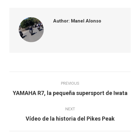
Facebook
Twitter
Pinterest
LinkedIn
Author:
Manel Alonso
Post
PREVIOUS
navigation
Previous
YAMAHA R7, la pequeña supersport de Iwata
post:
NEXT
Next
Vídeo de la historia del Pikes Peak
post: