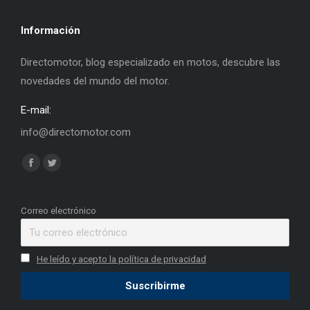
Información
Directomotor, blog especializado en motos, descubre las
novedades del mundo del motor.
E-mail:
info@directomotor.com
Find us on:
Facebook
Twitter
page
page
opens
opens
Correo electrónico
in
in
new
new
He leído y acepto la política de privacidad
window
window