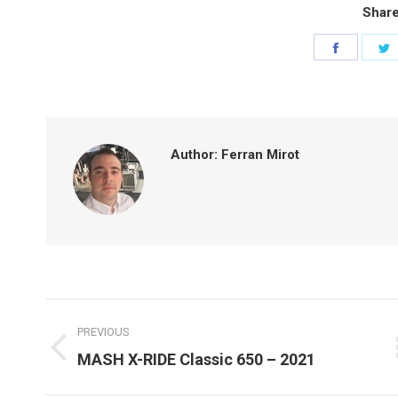
Share
Share
S
on
o
Faceboo
T
Author:
Ferran Mirot
Post
PREVIOUS
navigation
Previous
MASH X-RIDE Classic 650 – 2021
post: