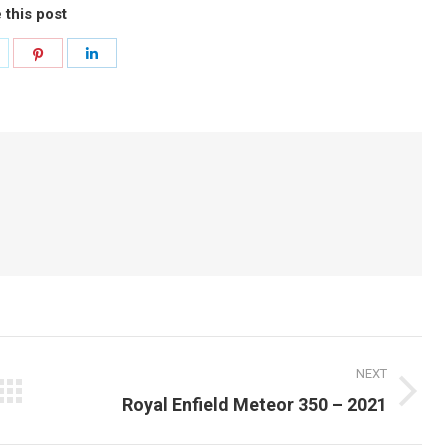
 this post
hare
Share
Share
n
on
on
k
witter
Pinterest
LinkedIn
NEXT
Next
Royal Enfield Meteor 350 – 2021
post: