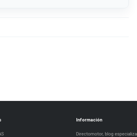
s
Información
AS
Directomotor, blog especializ