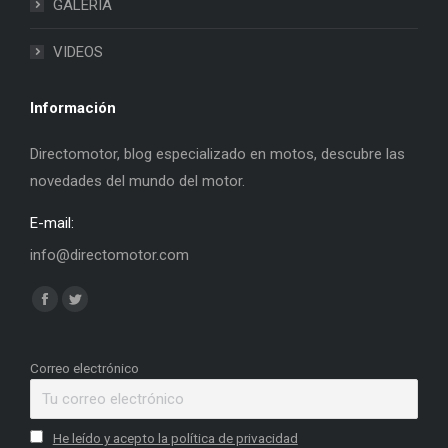
GALERIA
VIDEOS
Información
Directomotor, blog especializado en motos, descubre las
novedades del mundo del motor.
E-mail:
info@directomotor.com
Find us on:
Facebook
Twitter
page
page
opens
opens
Correo electrónico
in
in
new
new
He leído y acepto la política de privacidad
window
window