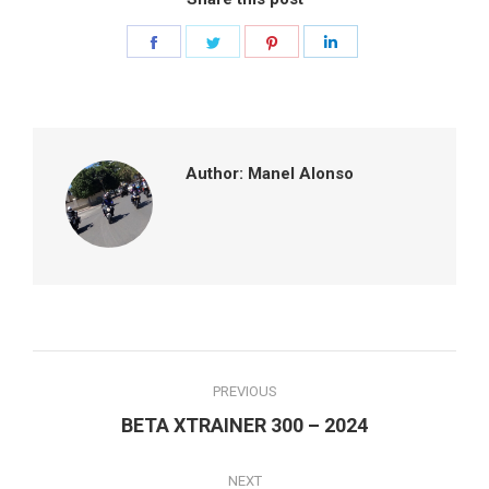
Share
Share
Share
Share
on
on
on
on
Facebook
Twitter
Pinterest
LinkedIn
Author:
Manel Alonso
Post
PREVIOUS
navigation
Previous
BETA XTRAINER 300 – 2024
post:
NEXT