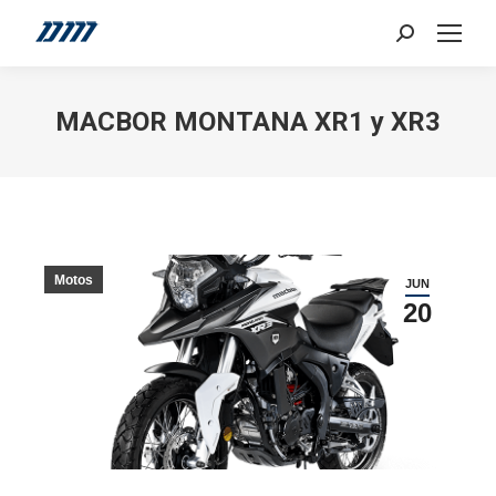
Search:
MACBOR MONTANA XR1 y XR3
Motos
JUN
20