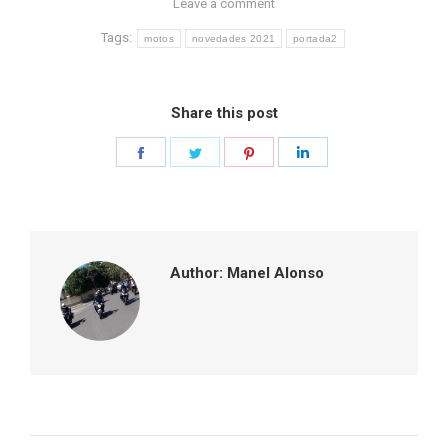
Leave a comment
Tags:
motos
novedades 2021
portada2
Share this post
Share
Share
Share
Share
on
on
on
on
Facebook
Twitter
Pinterest
LinkedIn
Author:
Manel Alonso