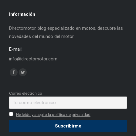
Información
Directomotor, blog especializado en motos, descubre las
novedades del mundo del motor.
E-mail:
info@directomotor.com
Find us on:
Facebook
Twitter
page
page
opens
opens
Correo electrónico
in
in
new
new
He leído y acepto la política de privacidad
window
window