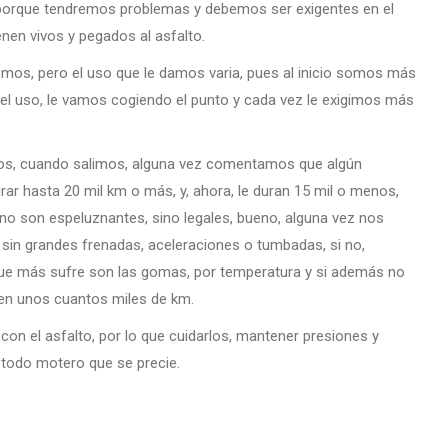
 porque tendremos problemas y debemos ser exigentes en el
nen vivos y pegados al asfalto.
smos, pero el uso que le damos varia, pues al inicio somos más
el uso, le vamos cogiendo el punto y cada vez le exigimos más
os, cuando salimos, alguna vez comentamos que algún
r hasta 20 mil km o más, y, ahora, le duran 15 mil o menos,
 no son espeluznantes, sino legales, bueno, alguna vez nos
sin grandes frenadas, aceleraciones o tumbadas, si no,
o que más sufre son las gomas, por temperatura y si además no
 en unos cuantos miles de km.
n el asfalto, por lo que cuidarlos, mantener presiones y
 todo motero que se precie.