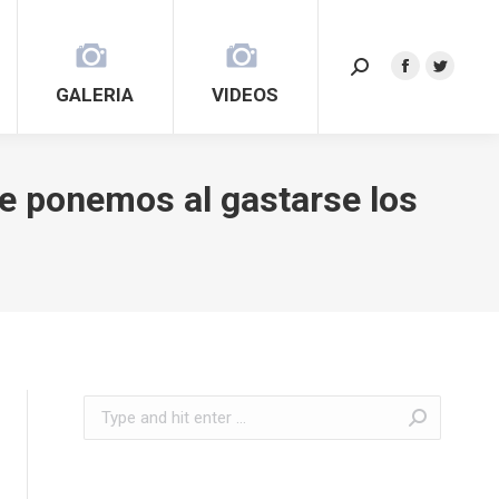
Search:
Facebook
Twitter
GALERIA
VIDEOS
page
page
opens
opens
in
in
e ponemos al gastarse los
new
new
window
window
Search: