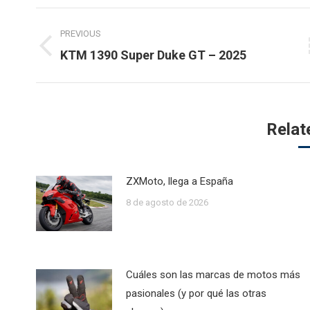
Post
PREVIOUS
navigation
Previous
KTM 1390 Super Duke GT – 2025
post:
Relat
ZXMoto, llega a España
8 de agosto de 2026
Cuáles son las marcas de motos más
pasionales (y por qué las otras