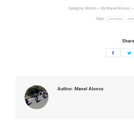
Category:
Motos
By
Manel Alonso
Tags:
consultas
mot
Share
Share
S
on
o
Faceboo
T
Author:
Manel Alonso