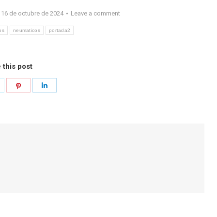
16 de octubre de 2024
Leave a comment
os
neumaticos
portada2
 this post
hare
Share
Share
n
on
on
k
witter
Pinterest
LinkedIn