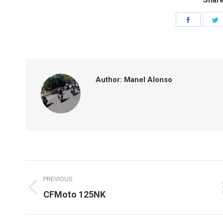
Share
S
on
o
Faceboo
T
Author:
Manel Alonso
Post
PREVIOUS
navigation
Previous
CFMoto 125NK
post: