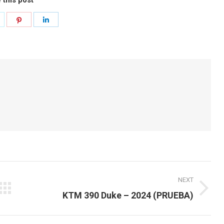
hare
Share
Share
n
on
on
k
witter
Pinterest
LinkedIn
NEXT
Next
KTM 390 Duke – 2024 (PRUEBA)
post: