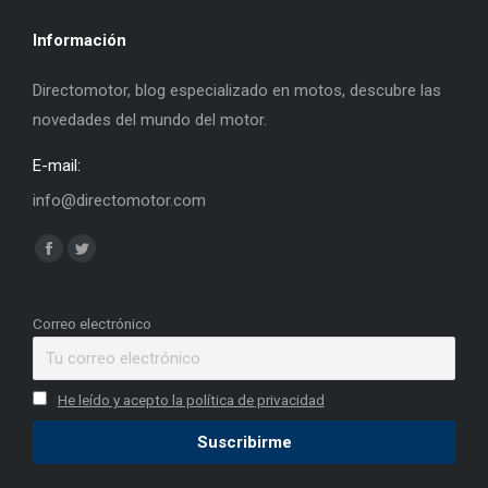
Información
Directomotor, blog especializado en motos, descubre las
novedades del mundo del motor.
E-mail:
info@directomotor.com
Find us on:
Facebook
Twitter
page
page
opens
opens
Correo electrónico
in
in
new
new
He leído y acepto la política de privacidad
window
window