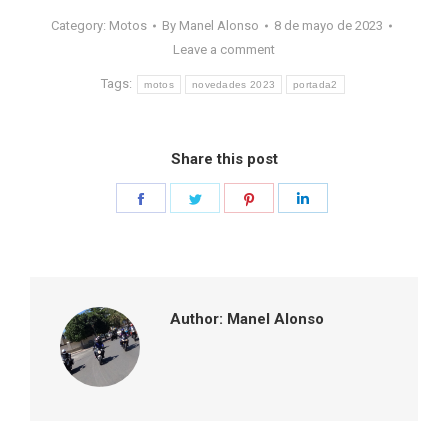
Category:
Motos
By
Manel Alonso
8 de mayo de 2023
Leave a comment
Tags:
motos
novedades 2023
portada2
Share this post
Share
Share
Share
Share
on
on
on
on
Facebook
Twitter
Pinterest
LinkedIn
Author:
Manel Alonso