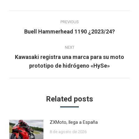
Post
PREVIOUS
navigation
Previous
Buell Hammerhead 1190 ¿2023/24?
post:
NEXT
Kawasaki registra una marca para su moto
Next
prototipo de hidrógeno «HySe»
post:
Related posts
ZXMoto, llega a España
8 de agosto de 2026