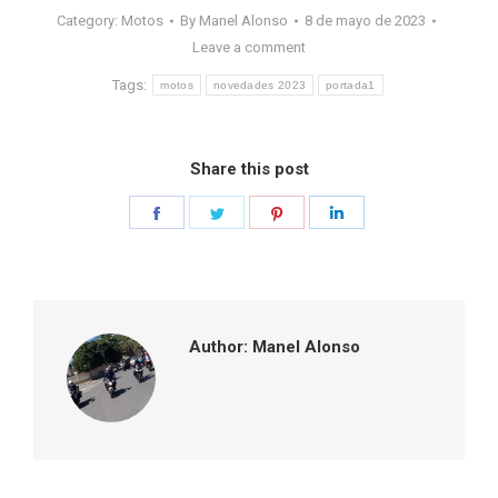
Category:
Motos
By
Manel Alonso
8 de mayo de 2023
Leave a comment
Tags:
motos
novedades 2023
portada1
Share this post
Share
Share
Share
Share
on
on
on
on
Facebook
Twitter
Pinterest
LinkedIn
Author:
Manel Alonso