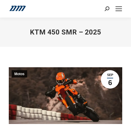
Search:
KTM 450 SMR – 2025
Motos
SEP
6