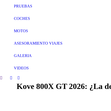
PRUEBAS
COCHES
MOTOS
ASESORAMIENTO VIAJES
GALERIA
VIDEOS
Search:
Facebook
Twitter
Kove 800X GT 2026: ¿La dev
page
page
opens
opens
in
in
new
new
window
window