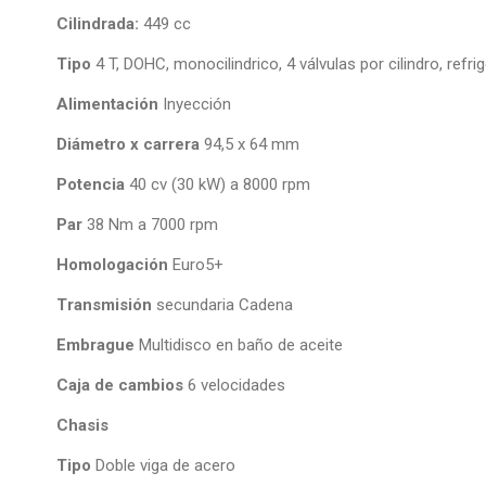
Cilindrada:
449 cc
Tipo
4 T, DOHC, monocilindrico, 4 válvulas por cilindro, refrig
Alimentación
Inyección
Diámetro x carrera
94,5 x 64 mm
Potencia
40 cv (30 kW) a 8000 rpm
Par
38 Nm a 7000 rpm
Homologación
Euro5+
Transmisión
secundaria Cadena
Embrague
Multidisco en baño de aceite
Caja de cambios
6 velocidades
Chasis
Tipo
Doble viga de acero