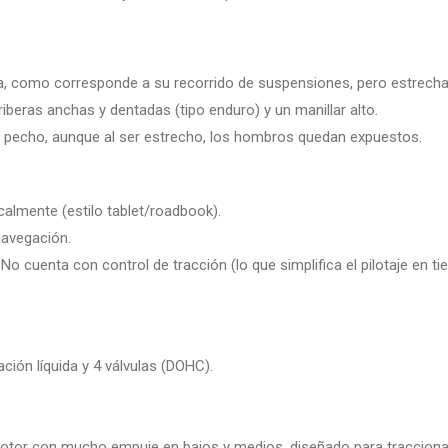
, como corresponde a su recorrido de suspensiones, pero estrecha en
iberas anchas y dentadas (tipo enduro) y un manillar alto.
 el pecho, aunque al ser estrecho, los hombros quedan expuestos.
almente (estilo tablet/roadbook).
navegación.
o cuenta con control de tracción (lo que simplifica el pilotaje en 
ción líquida y 4 válvulas (DOHC).
 motor con mucho empuje en bajos y medios, diseñado para tracciona