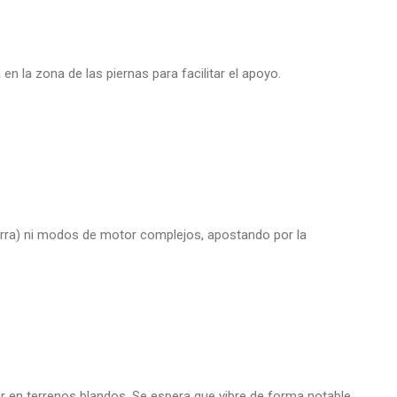
 la zona de las piernas para facilitar el apoyo.
tierra) ni modos de motor complejos, apostando por la
r en terrenos blandos. Se espera que vibre de forma notable