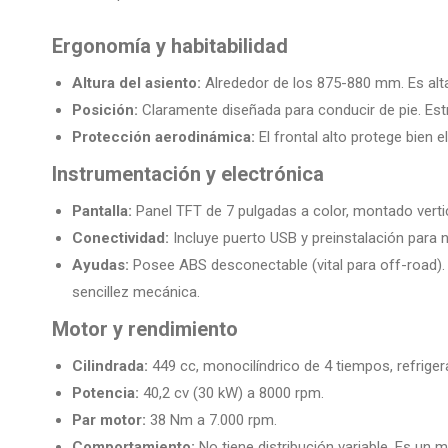
Ergonomía y habitabilidad
Altura del asiento:
Alrededor de los 875-880 mm. Es alta
Posición:
Claramente diseñada para conducir de pie. Estr
Protección aerodinámica:
El frontal alto protege bien
Instrumentación y electrónica
Pantalla:
Panel TFT de 7 pulgadas a color, montado vertic
Conectividad:
Incluye puerto USB y preinstalación para 
Ayudas:
Posee ABS desconectable (vital para off-road). N
sencillez mecánica.
Motor y rendimiento
Cilindrada:
449 cc, monocilíndrico de 4 tiempos, refrigera
Potencia:
40,2 cv (30 kW) a 8000 rpm.
Par motor:
38 Nm a 7.000 rpm.
Comportamiento:
No tiene distribución variable. Es un