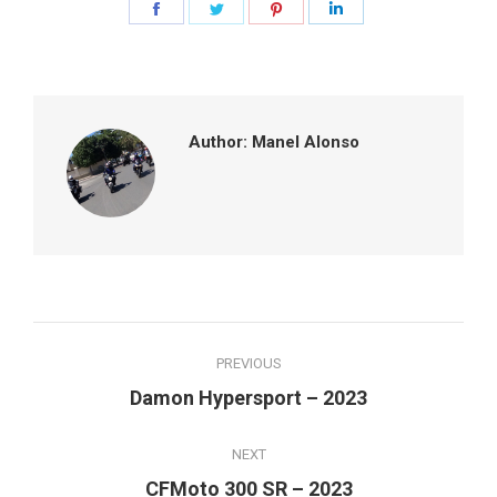
Share
Share
Share
Share
on
on
on
on
Facebook
Twitter
Pinterest
LinkedIn
Author:
Manel Alonso
Post
PREVIOUS
navigation
Previous
Damon Hypersport – 2023
post:
NEXT
Next
CFMoto 300 SR – 2023