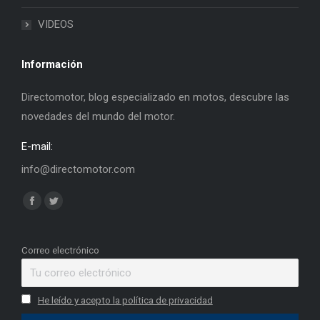
VIDEOS
Información
Directomotor, blog especializado en motos, descubre las
novedades del mundo del motor.
E-mail:
info@directomotor.com
Find us on:
Facebook
Twitter
page
page
opens
opens
Correo electrónico
in
in
new
new
He leído y acepto la política de privacidad
window
window