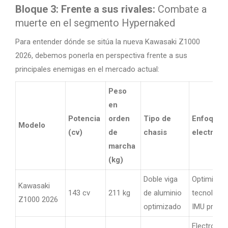
Bloque 3: Frente a sus rivales:
Combate a
muerte en el segmento Hypernaked
Para entender dónde se sitúa la nueva Kawasaki Z1000
2026, debemos ponerla en perspectiva frente a sus
principales enemigas en el mercado actual:
Peso
en
Potencia
orden
Tipo de
Enfoque
Modelo
(cv)
de
chasis
electróni
marcha
(kg)
Doble viga
Optimism
Kawasaki
143 cv
211 kg
de aluminio
tecnológic
Z1000 2026
optimizado
IMU predic
Electrónic