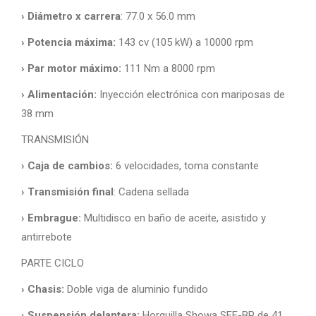
› Diámetro x carrera
: 77.0 x 56.0 mm
› Potencia máxima:
143 cv (105 kW) a 10000 rpm
› Par motor máximo:
111 Nm a 8000 rpm
› Alimentación:
Inyección electrónica con mariposas de
38 mm
TRANSMISIÓN
› Caja de cambios:
6 velocidades, toma constante
› Transmisión final
: Cadena sellada
› Embrague:
Multidisco en baño de aceite, asistido y
antirrebote
PARTE CICLO
› Chasis:
Doble viga de aluminio fundido
› Suspensión delantera:
Horquilla Showa SFF-BP de 41