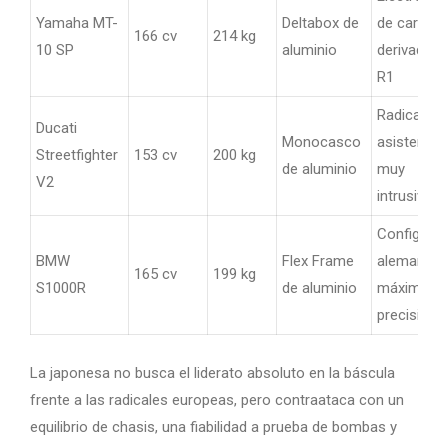
Yamaha MT-
Deltabox de
de carrera
166 cv
214 kg
10 SP
aluminio
derivada de
R1
Radical,
Ducati
Monocasco
asistencia
Streetfighter
153 cv
200 kg
de aluminio
muy
V2
intrusivas
Configurac
BMW
Flex Frame
alemana,
165 cv
199 kg
S1000R
de aluminio
máxima
precisión
La japonesa no busca el liderato absoluto en la báscula
frente a las radicales europeas, pero contraataca con un
equilibrio de chasis, una fiabilidad a prueba de bombas y