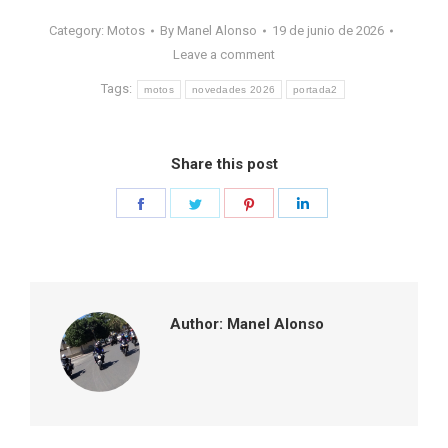
Category:
Motos
By
Manel Alonso
19 de junio de 2026
Leave a comment
Tags:
motos
novedades 2026
portada2
Share this post
Share
Share
Share
Share
on
on
on
on
Facebook
Twitter
Pinterest
LinkedIn
Author:
Manel Alonso