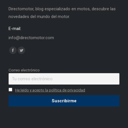
Directomotor, blog especializado en motos, descubre las
novedades del mundo del motor.
E-mail:
info@directomotor.com
Find us on:
Facebook
Twitter
page
page
opens
opens
Correo electrónico
in
in
new
new
He leído y acepto la política de privacidad
window
window