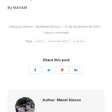
By MAYAM
Category:
Motos
By
Manel Alonso
13 de diciembre de 2020
Leave a comment
Tags:
motos
novedades 2021
portada1
Share this post
Share
Share
Share
Share
on
on
on
on
Facebook
Twitter
Pinterest
LinkedIn
Author:
Manel Alonso