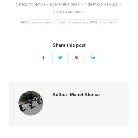
Category:
Motos
By
Manel Alonso
4 de mayo de 2025
Leave a comment
Tags:
maxi scooter
motos
novedades 2025
portada1
Share this post
Share
Share
Share
Share
on
on
on
on
Facebook
Twitter
Pinterest
LinkedIn
Author:
Manel Alonso