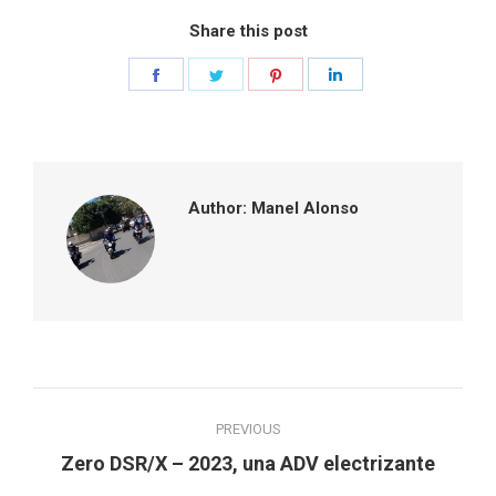
Share this post
Share
Share
Share
Share
on
on
on
on
Facebook
Twitter
Pinterest
LinkedIn
Author:
Manel Alonso
Post
PREVIOUS
navigation
Previous
Zero DSR/X – 2023, una ADV electrizante
post: