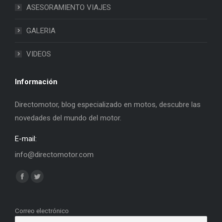
ASESORAMIENTO VIAJES
GALERIA
VIDEOS
Información
Directomotor, blog especializado en motos, descubre las
novedades del mundo del motor.
E-mail:
info@directomotor.com
Find us on:
Facebook
Twitter
page
page
opens
opens
Correo electrónico
in
in