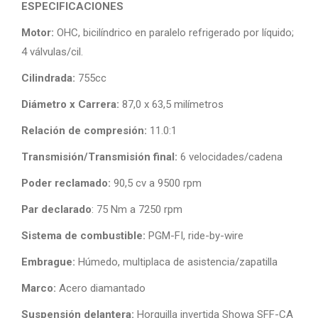
ESPECIFICACIONES
Motor:
OHC, bicilíndrico en paralelo refrigerado por líquido;
4 válvulas/cil.
Cilindrada:
755cc
Diámetro x Carrera:
87,0 x 63,5 milímetros
Relación de compresión:
11.0:1
Transmisión/Transmisión final:
6 velocidades/cadena
Poder reclamado:
90,5 cv a 9500 rpm
Par declarado
: 75 Nm a 7250 rpm
Sistema de combustible:
PGM-FI, ride-by-wire
Embrague:
Húmedo, multiplaca de asistencia/zapatilla
Marco:
Acero diamantado
Suspensión delantera:
Horquilla invertida Showa SFF-CA